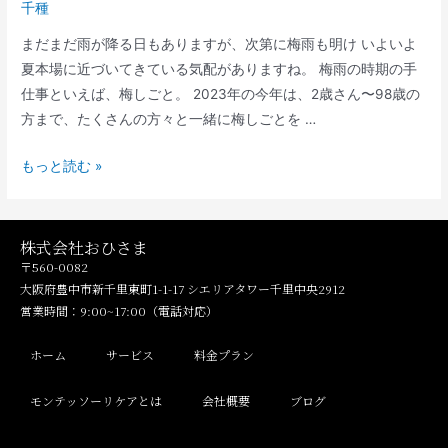
千種
まだまだ雨が降る日もありますが、次第に梅雨も明け いよいよ
夏本場に近づいてきている気配がありますね。 梅雨の時期の手
仕事といえば、梅しごと。 2023年の今年は、2歳さん〜98歳の
方まで、たくさんの方々と一緒に梅しごとを …
もっと読む »
株式会社おひさま
〒560-0082
大阪府豊中市新千里東町1-1-17 シエリアタワー千里中央2912
営業時間：9:00~17:00（電話対応）
ホーム
サービス
料金プラン
モンテッソーリケアとは
会社概要
ブログ